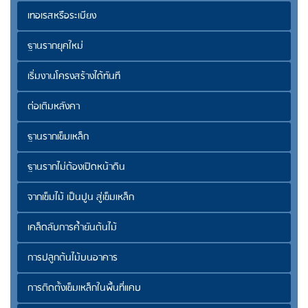
เทอเรสหรือระเบียง
ฐานรากยุคใหม่
เริ่มงานโครงสร้างได้ทันที
ต่อเติมหลังคา
ฐานรากเข็มเหล็ก
ฐานรากไม่ต้องเปิดหน้าดิน
จากเข็มไม้ เป็นปูน สู่เข็มเหล็ก
เคล็ดลับการค้ำยันต้นไม้
การปลูกต้นไม้บนอาคาร
การติดตั้งเข็มเหล็กในพื้นที่แคบ