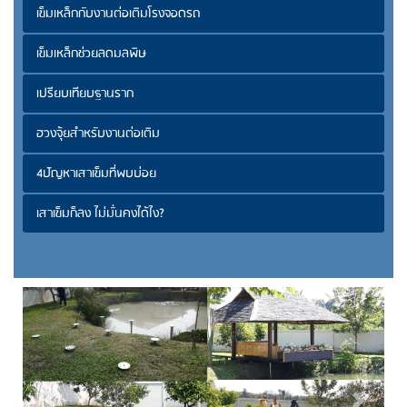
เข็มเหล็กกับงานต่อเติมโรงจอดรถ
เข็มเหล็กช่วยลดมลพิษ
เปรียบเทียบฐานราก
ฮวงจุ้ยสำหรับงานต่อเติม
4ปัญหาเสาเข็มที่พบบ่อย
เสาเข็มก็ลง ไม่มั่นคงได้ไง?