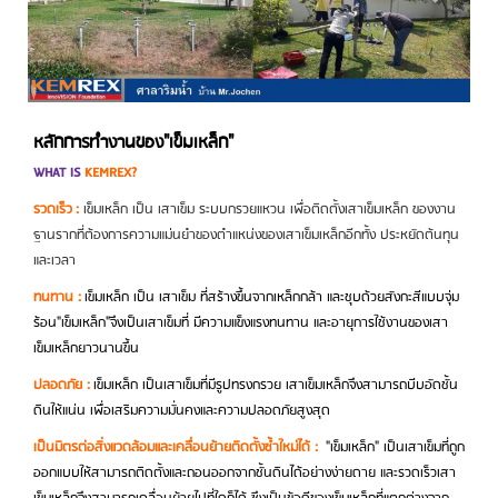
หลักการทำงานของ"เข็มเหล็ก"
WHAT IS
KEMREX?
รวดเร็ว :
เข็มเหล็ก เป็น เสาเข็ม ระบบกรวยแหวน เพื่อติดตั้งเสาเข็มเหล็ก ของงาน
ฐานรากที่ต้องการความแม่นยำของตำแหน่งของเสาเข็มเหล็กอีกทั้ง ประหยัดต้นทุน
และเวลา
ทนทาน :
เข็มเหล็ก เป็น เสาเข็ม ที่สร้างขึ้นจากเหล็กกล้า และชุบด้วยสังกะสีแบบจุ่ม
ร้อน"เข็มเหล็ก"จึงเป็นเสาเข็มที่ มีความแข็งแรงทนทาน และอายุการใช้งานของเสา
เข็มเหล็กยาวนานขึ้น
ปลอดภัย :
เข็มเหล็ก เป็นเสาเข็มที่มีรูปทรงกรวย เสาเข็มเหล็กจึงสามารถบีบอัดชั้น
ดินให้แน่น เพื่อเสริมความมั่นคงและความปลอดภัยสูงสุด
เป็นมิตรต่อสิ่งแวดล้อมและเคลื่อนย้ายติดตั้งซ้ำใหม่ได้ :
"เข็มเหล็ก" เป็นเสาเข็มที่ถูก
ออกแบบให้สามารถติดตั้งและถอนออกจากชั้นดินได้อย่างง่ายดาย และรวดเร็วเสา