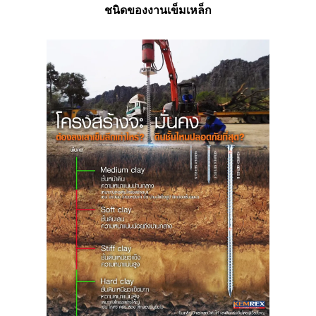
ชนิดของงานเข็มเหล็ก