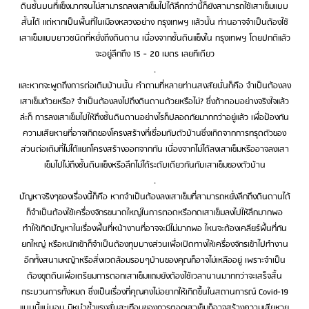
ดินชั้นบนที่แข็งมากจนไม่สามารถลงเสาเข็มไปได้ลึกกว่านี้ก็ยังสามารถใช้เสาเข็มแบบ
สั้นได้ แต่หากเป็นพื้นที่ในเมืองหลวงอย่าง กรุงเทพฯ แล้วนั้น ท่านอาจจำเป็นต้องใช้
เสาเข็มแบบยาวชนิดที่หยั่งถึงดินดาน เนื่องจากชั้นดินแข็งใน กรุงเทพฯ โดยปกติแล้ว
จะอยู่ลึกถึง 15 - 20 เมตร เลยทีเดียว
.
และหากจะพูดถึงการต่อเติมบ้านนั้น คำถามที่หลายท่านสงสัยนั่นก็คือ จำเป็นต้องลง
เสาเข็มด้วยหรือ? จำเป็นต้องลงไปถึงดินดานด้วยหรือไม่? ซึ่งถ้าตอบอย่างจริงใจแล้ว
ล่ะก็ การลงเสาเข็มไปให้ถึงชั้นดินดานอย่างไรก็ปลอดภัยมากกว่าอยู่แล้ว เพื่อป้องกัน
ความเสียหายที่อาจเกิดของโครงสร้างที่เชื่อมกับตัวบ้านซึ่งเกิดจากการทรุดตัวของ
ส่วนต่อเติมที่ไม่ได้แยกโครงสร้างออกจากกัน เนื่องจากไม่ได้ลงเสาเข็มหรืออาจลงเสา
เข็มไปไม่ถึงชั้นดินแข็งหรือลึกไม่ได้ระดับเดียวกันกับเสาเข็มของตัวบ้าน
.
ปัญหาจริงๆของเรื่องนี้ก็คือ หากจำเป็นต้องลงเสาเข็มที่สามารถหยั่งลึกถึงดินดานได้
ก็จำเป็นต้องใช้เครื่องจักรขนาดใหญ่ในการตอดหรือกดเสาเข็มลงไปให้ลึกมากพอ
ทำให้เกิดปัญหาในเรื่องพื้นที่หน้างานที่อาจจะมีไม่มากพอ ไหนจะต้องเคลียร์พื้นที่กัน
ยกใหญ่ หรือหนักเข้าก็จำเป็นต้องทุบบางส่วนเพื่อเปิดทางให้เครื่องจักรเข้าไปทำงาน
อีกทั้งสนามหญ้าหรือสิ่งแวดล้อมรอบๆบ้านของคุณก็อาจไม่เหลืออยู่ เพราะจำเป็น
ต้องขุดดินเพื่อเตรียมการตอกเสาเข็มแถมยังต้องใช้เวลานานมากกว่าจะเสร็จสิ้น
กระบวนการทั้งหมด ซึ่งเป็นเรื่องที่คุณคงไม่อยากให้เกิดขึ้นในสถานการณ์ Covid-19
แบบนี้แน่นอน มิหนำซ้ำแรงสั่นสะเทือนของการตอกเสาเข็มก็อาจสร้างความเสียหาย