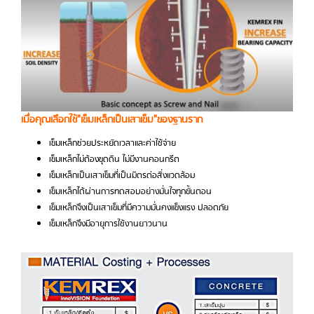
เมื่อคุณเลือกใช้"เข็มเหล็กเป็นเสาเข็ม"ของฐานราก
เข็มเหล็กช่วยประหยัดเวลาและค่าใช้จ่าย
เข็มเหล็กไม่ต้องขุดดิน ไม่มีงานคอนกรีต
เข็มเหล็กเป็นเสาเข็มที่เป็นมิตรต่อสิ่งแวดล้อม
เข็มเหล็กได้ผ่านการทดสอบอย่างมั่นใจทุกขั้นตอน
เข็มเหล็กจึงเป็นเสาเข็มที่มีความมั่นคงแข็งแรง ปลอดภัย
เข็มเหล็กจึงมีอายุการใช้งานยาวนาน