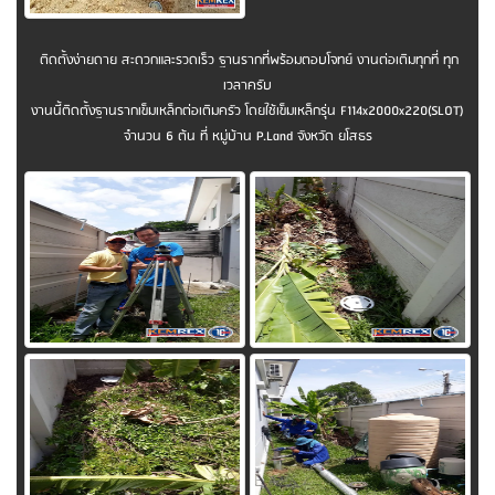
ติดตั้งง่ายดาย สะดวกและรวดเร็ว ฐานรากที่พร้อมตอบโจทย์ งานต่อเติมทุกที่ ทุก
เวลาครับ
งานนี้ติดตั้งฐานรากเข็มเหล็กต่อเติมครัว โดยใช้เข็มเหล็กรุ่น F114x2000x220(SLOT)
จำนวน 6 ต้น ที่ หมู่บ้าน P.Land จังหวัด ยโสธร