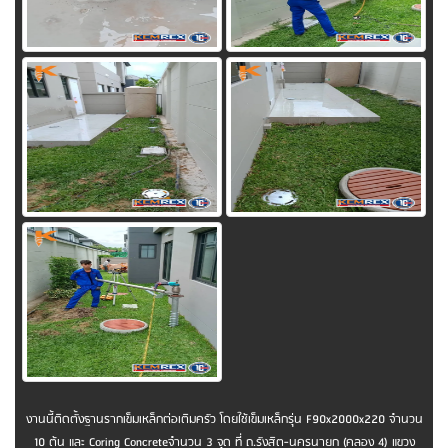
งานนี้ติดตั้งฐานรากเข็มเหล็กต่อเติมครัว โดยใช้เข็มเหล็กรุ่น F90x2000x220 จำนวน
10 ต้น และ Coring Concreteจำนวน 3 จุด ที่ ถ.รังสิต-นครนายก (คลอง 4) แขวง