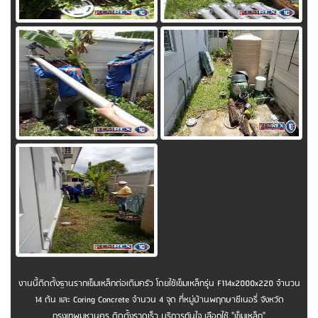
งานนี้ติดตั้งฐานรากเข็มเหล็กต่อเติมครัว โดยใช้เข็มเหล็กรุ่น F114x2000x220 จำนวน
14 ต้น และ Coring Concrete จำนวน 4 จุด ที่หมู่บ้านพฤกษาซีเนอรี่ จังหวัด
กรุงเทพมหานคร ติดตั้งรวดเร็ว บริการทันใจ เลือกใช้ "เข็มเหล็ก"