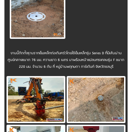
งานนี้ติดตั้งฐานรากเข็มเหล็กต่อเติมครัวโดยใช้เข็มเหล็กรุ่น Series D ที่มีเส้นผ่าน
ศูนย์กลางขนาด 76 มม. ความยาว 6 เมตร มาพร้อมหน้าแปลนทรงกลมรุ่น F ขนาด
220 มม. จำนวน 6 ต้น ที่ หมู่บ้านพฤกษดา การ์เด้นท์ จังหวัดชลบุรี