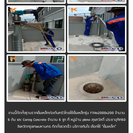
งานนี้ติดตั้งฐานรากเข็มเหล็กต่อเติมครัวโดยใช้เข็มเหล็กรุ่น F114x2000x200 จำนวน
6 ต้น และ Coring Concrete จำนวน 6 จุด ที่ หมู่บ้าน pleno สุขสวัสดิ์ ประชาอุทิศ60
จังหวัดกรุงเทพมหานคร ติดตั้งรวดเร็ว บริการทันใจ เลือกใช้ "เข็มเหล็ก"