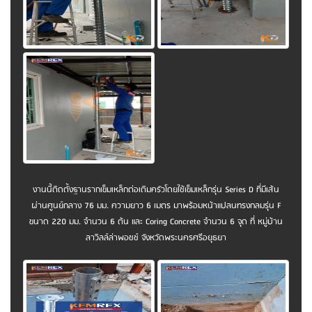
งานนี้ติดตั้งฐานรากเข็มเหล็กต่อเติมครัวโดยใช้เข็มเหล็กรุ่น Series D ที่มีเส้น
ผ่านศูนย์กลาง 76 มม. ความยาว 6 เมตร มาพร้อมหน้าแปลนทรงกลมรุ่น F
ขนาด 220 มม. จำนวน 6 ต้น และ Coring Concrete จำนวน 6 จุด ที่ หมู่บ้าน
ลาวิลล์ล่าพอชช์ จังหวัดพระนครศรีอยุธยา