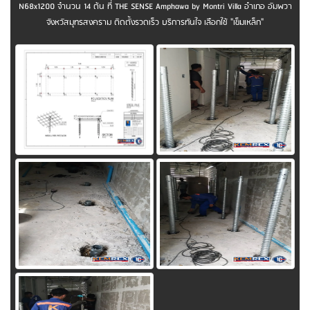
N68x1200 จำนวน 14 ต้น ที่ THE SENSE Amphawa by Montri Villa อำเภอ อัมพวา
จังหวัสมุทรสงคราม ติดตั้งรวดเร็ว บริการทันใจ เลือกใช้ "เข็มเหล็ก"