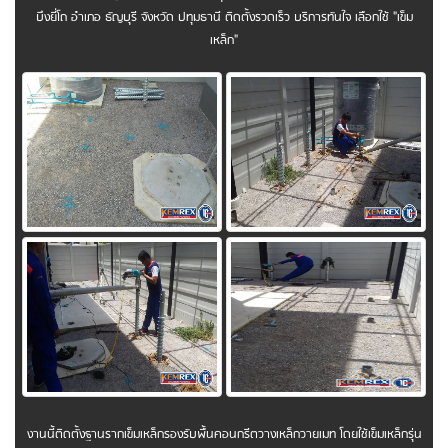
บึงยี่โถ อำเภอ ธัญบุรี จังหวัด ปทุมธานี ติดตั้งรวดเร็ว บริการทันใจ เลือกใช้ "เข็ม
เหล็ก"
งานนี้ติดตั้งฐานรากเข็มเหล็กรองรับพื้นคอนกรีตวางเหล็กวายเมท โดยใช้เข็มเหล็กรุ่น